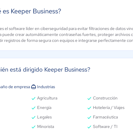
 es Keeper Business?
es el software líder en ciberseguridad para evitar filtraciones de datos 
uard Pro
Xeoma
 puede crear automáticamente contraseñas fuertes, proteger archivos con
ún sin
Aún sin
ir registros de forma segura con equipos e integrarse perfectamente c
alificación
calificación
ién está dirigido Keeper Business?
año de empresa
Industrias
Agricultura
Construcción
Energía
Hotelería / Viajes
Legales
Farmacéutica
Minorista
Software / TI