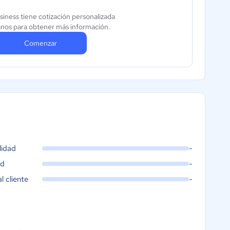
iness tiene cotización personalizada
nos para obtener más información.
Comenzar
lidad
-
ad
-
al cliente
-