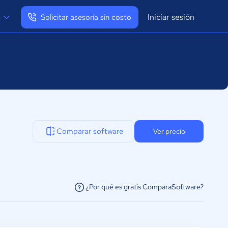
Iniciar sesión
s
Solicitar asesoría sin costo
Ver mi perfil
Cerrar sesión
Comparar software
Ver precio
¿Por qué es gratis ComparaSoftware?
facilitar la conexión