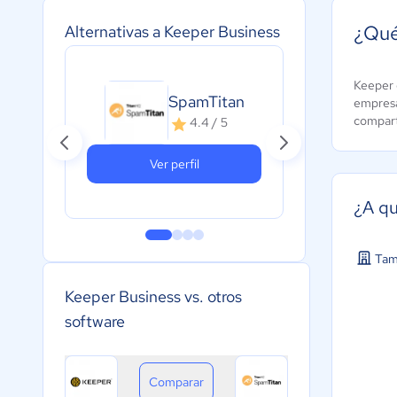
¿Qué
Alternativas a Keeper Business
Keeper 
C-G
SpamTitan
empresa
A
compart
4.4 / 5
c
Ver perfil
¿A qu
Tam
Keeper Business vs. otros
software
Comparar