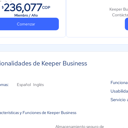
ilimitados.
236,077
COP
$
Keeper Bus
Cumplimiento y gestión de
Contácta
Miembro / Año
políticas.
Comenzar
Auditoría.
Informes de actividad.
Gestión de equipos.
Autenticación de dos factores
básica (SMS, TOTP, reloj
ionalidades de Keeper Business
inteligente y FIDO U2F).
Funciona
omas:
Español
Inglés
Usabilid
Servicio 
acterísticas y Funciones de Keeper Business
Almacenamiento seguro de