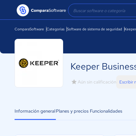
ComparaSoftware
Categorías
Software de sistema de seguridad
Keeper
Keeper Busines
Aún sin calificación
Escribir
Información general
Planes y precios
Funcionalidades