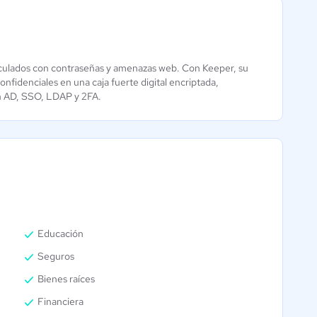
vinculados con contraseñas y amenazas web. Con Keeper, su
McAfee
fidenciales en una caja fuerte digital encriptada,
Aún sin
on AD, SSO, LDAP y 2FA.
calificación
Educación
Seguros
Bienes raíces
Financiera