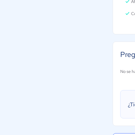
A
C
Preg
No se h
¿T