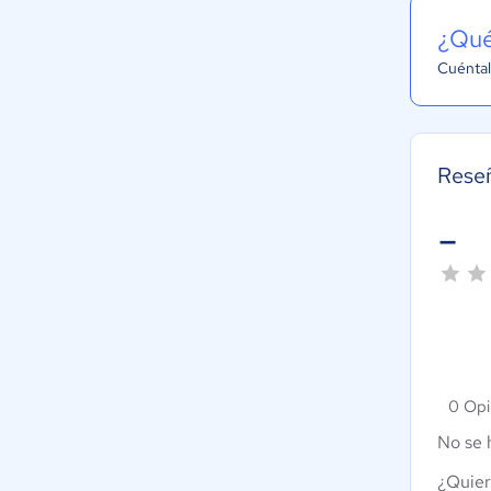
¿Qué
Cuéntal
Reseñ
-
0 Opi
No se 
¿Quier