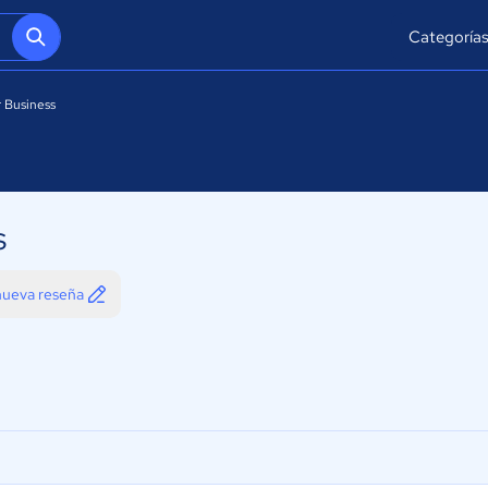
Categoría
 Business
s
 nueva reseña