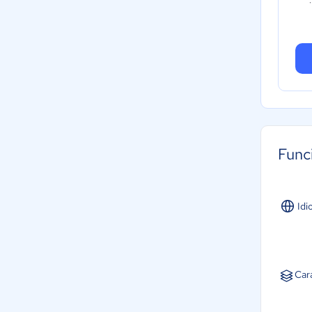
Func
Idi
Car