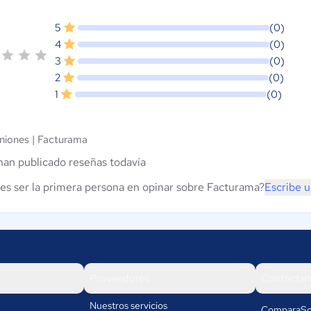
5
(0)
4
(0)
3
(0)
2
(0)
1
(0)
niones |
Facturama
han publicado reseñas todavía
es ser la primera persona en opinar sobre Facturama?
Escribe 
Proveedores
Contáctan
Nuestros servicios
ComparaSo