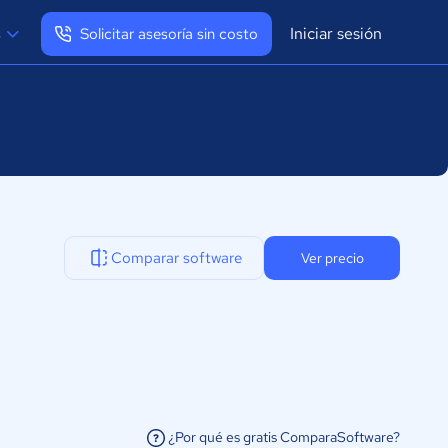
Iniciar sesión
s
Solicitar asesoría sin costo
Ver mi perfil
Cerrar sesión
Comparar software
Ver precio
¿Por qué es gratis ComparaSoftware?