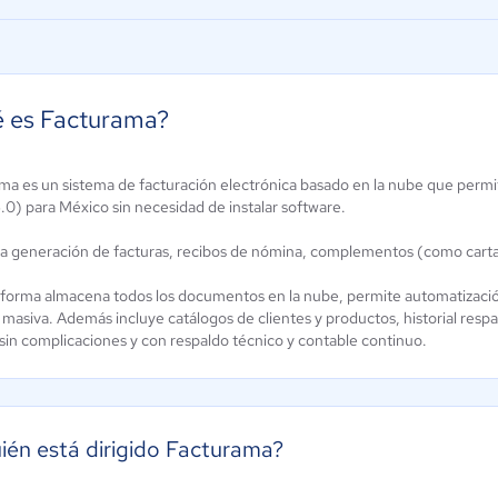
 es Facturama?
ma es un sistema de facturación electrónica basado en la nube que permit
K2B
NOVACAJA
.0) para México sin necesidad de instalar software.
4.5 / 5
5 / 5
a la generación de facturas, recibos de nómina, complementos (como carta
aforma almacena todos los documentos en la nube, permite automatizació
masiva. Además incluye catálogos de clientes y productos, historial respa
 sin complicaciones y con respaldo técnico y contable continuo.
ién está dirigido Facturama?