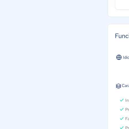
Func
Idi
Car
I
P
Fa
P