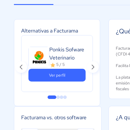
¿Qué
Alternativas a Facturama
Factura
Ponkis Sofware
(CFDI 4
Veterinario
5 / 5
Facilit
Ver perfil
La plat
emisión 
fiscales
¿A qu
Facturama vs. otros software