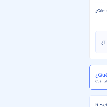
¿Cómo 
¿T
¿Qué
Cuéntal
Rese