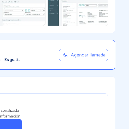
Agendar llamada
os.
Es gratis
.
rsonalizada
información.