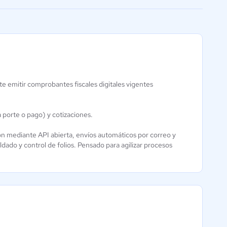
facilitar la conexión
e emitir comprobantes fiscales digitales vigentes
Macroges
Facturación
5 / 5
 porte o pago) y cotizaciones.
n mediante API abierta, envíos automáticos por correo y
ldado y control de folios. Pensado para agilizar procesos