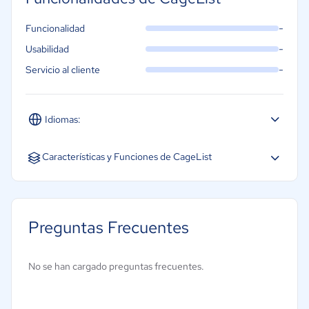
-
Funcionalidad
-
Usabilidad
-
Servicio al cliente
Idiomas:
Inglés
Características y Funciones de CageList
Alertas y notificaciones
Controles o permisos de acceso
Preguntas Frecuentes
Creación de informes/análisis
Gestión de auditorías
No se han cargado preguntas frecuentes.
Gestión de calibración
Gestión de instrumentos