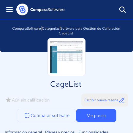
ComparaSoftware
Categorías
Software para Gestión de Calibración
CageList
CageList
Aún sin calificación
Escribir nueva reseña
Comparar software
Ver precio
Información general
Planes y precios
Funcionalidades