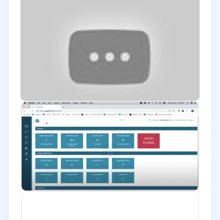
Minorista
Financiera
Alimentaria
Salud
Manufactura
ONG
Marketing y Comunicación