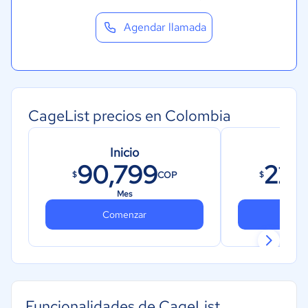
Agendar llamada
CageList precios en Colombia
Inicio
Star
90,799
226
COP
$
$
Mes
Comenzar
Co
Funcionalidades de CageList