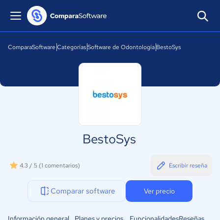
ComparaSoftware
Categorías
Software de Odontología
BestoSys
BestoSys
4.3 / 5
(1 comentarios)
Escribir reseña
Comparar software
Ver precio
Información general
Planes y precios
Funcionalidades
Reseñas