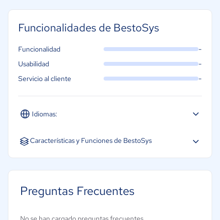
Funcionalidades de BestoSys
-
Funcionalidad
-
Usabilidad
-
Servicio al cliente
Idiomas:
Español
Inglés
Características y Funciones de BestoSys
Creación de diagramas
Diagnóstico de imagen y radiografías
Preguntas Frecuentes
Facturación médica
Gestión de citas
No se han cargado preguntas frecuentes.