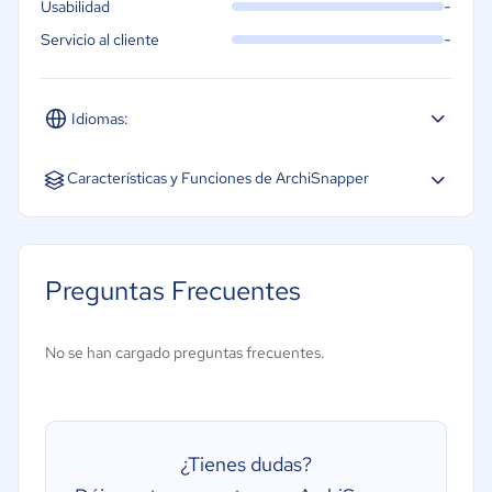
-
Usabilidad
-
Servicio al cliente
Idiomas:
Español
Inglés
Características y Funciones de ArchiSnapper
Dibujo 2D
Gestión de proyectos
Preguntas Frecuentes
Modelado de información de construcción
Redacción
No se han cargado preguntas frecuentes.
Gestión de documentos
Visualizante
Edición
¿Tienes dudas?
Pasos de secuencia