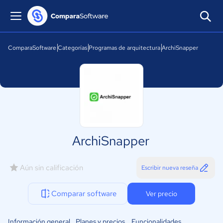
ComparaSoftware
Categorías
Programas de arquitectura
ArchiSnapper
ArchiSnapper
Aún sin calificación
Escribir nueva reseña
Comparar software
Ver precio
Información general
Planes y precios
Funcionalidades