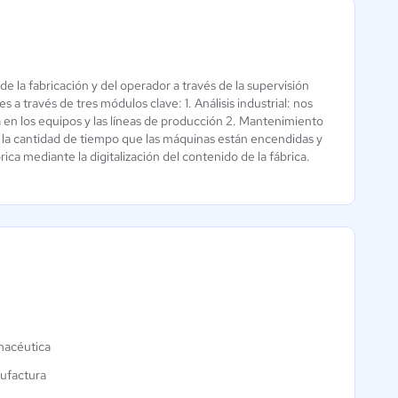
 la fabricación y del operador a través de la supervisión
HTM
MP Total
a través de tres módulos clave: 1. Análisis industrial: nos
Mantenimiento
a en los equipos y las líneas de producción 2. Mantenimiento
4.4 / 5
5 / 5
 la cantidad de tiempo que las máquinas están encendidas y
a mediante la digitalización del contenido de la fábrica.
macéutica
ufactura