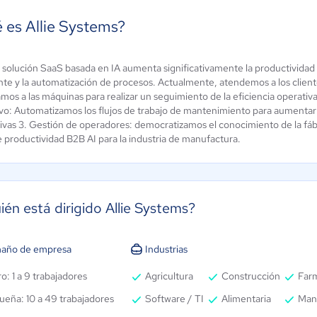
 es Allie Systems?
solución SaaS basada en IA aumenta significativamente la productividad de
aint CMMS
IBM Maximo
nte y la automatización de procesos. Actualmente, atendemos a los clientes 
mos a las máquinas para realizar un seguimiento de la eficiencia operativ
4.1 / 5
4.5 / 5
ivo: Automatizamos los flujos de trabajo de mantenimiento para aumentar
ivas 3. Gestión de operadores: democratizamos el conocimiento de la fábric
e productividad B2B AI para la industria de manufactura.
ién está dirigido Allie Systems?
año de empresa
Industrias
o: 1 a 9 trabajadores
Agricultura
Construcción
Far
ueña: 10 a 49 trabajadores
Software / TI
Alimentaria
Man