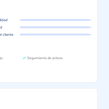
lidad
-
ad
-
al cliente
-
jo
Seguimiento de activos