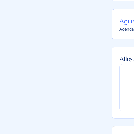
Agil
Agenda 
Alli