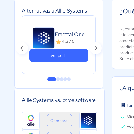
¿Qué
Alternativas a Allie Systems
Nuestra 
Fracttal One
eM
intelige
conecta
4.3 / 5
predict
product
Ver perfil
Suite d
¿A qu
Allie Systems vs. otros software
Tam
Micr
Comparar
Peq