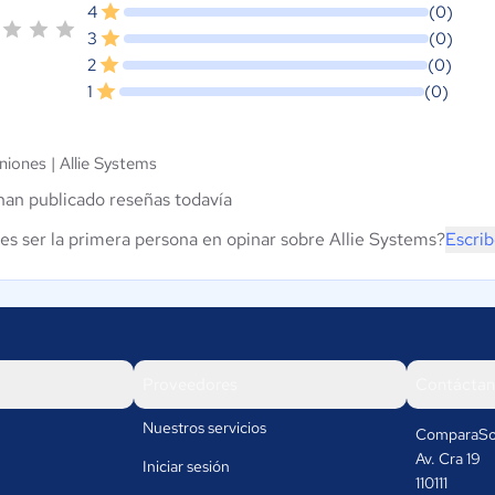
4
(0)
3
(0)
2
(0)
1
(0)
niones |
Allie Systems
han publicado reseñas todavía
es ser la primera persona en opinar sobre Allie Systems?
Escrib
Proveedores
Contáctan
Nuestros servicios
ComparaSo
Av. Cra 19
Iniciar sesión
110111