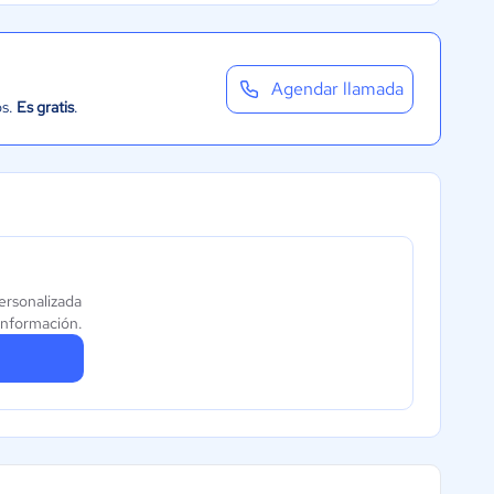
Agendar llamada
os.
Es gratis
.
personalizada
información.