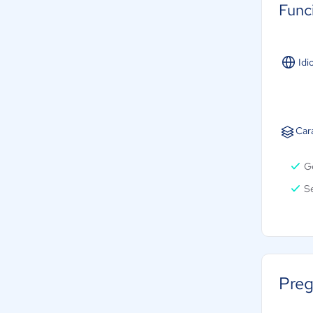
Func
Idi
Cara
Ge
Se
Preg