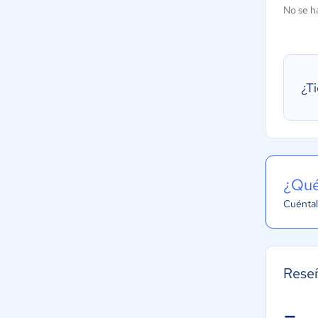
No se h
¿T
¿Qué
Cuéntal
Reseñ
-