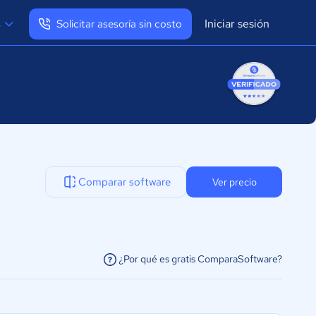
Iniciar sesión
s
Solicitar asesoría sin costo
Ver mi perfil
Cerrar sesión
Comparar software
Ver precio
¿Por qué es gratis ComparaSoftware?
facilitar la conexión