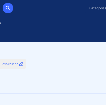
Categoría
s
 nueva reseña