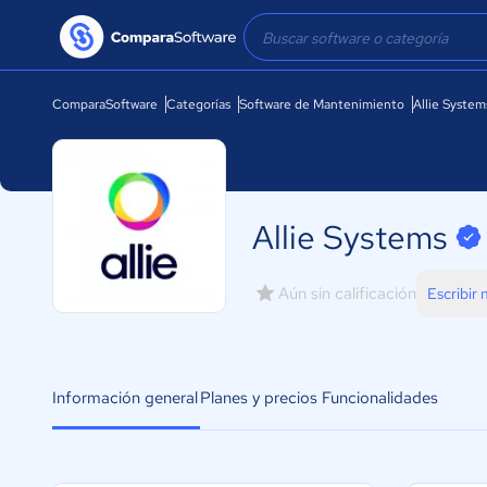
ComparaSoftware
Categorías
Software de Mantenimiento
Allie System
Allie Systems
Aún sin calificación
Escribir
Información general
Planes y precios
Funcionalidades