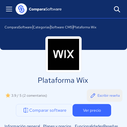
ComparaSoftware
Categorías
Software CMS
Plataforma Wix
Plataforma Wix
3.9 / 5
(2 comentarios)
Escribir reseña
Comparar software
Ver precio
Información general
Planes y precios
Funcionalidades
Reseñas