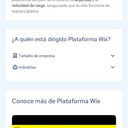
velocidad de carga
, asegurando que tu sitio funcione de
manera óptima.
¿A quién está dirigido Plataforma Wix?
Tamaño de empresa
Micro: 1 a 9 trabajadores
Industrias
Pequeña: 10 a 49 trabajadores
Software / TI
Marketing y Comunicación
Comercio Electrónico
Conoce más de Plataforma Wix
Ventas y servicios
Tecnología