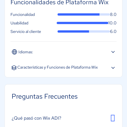
Funcionalidades de Plataforma Wix
8.0
Funcionalidad
10.0
Usabilidad
6.0
Servicio al cliente
Idiomas:
Español
Inglés
Portugués
Características y Funciones de Plataforma Wix
Asistencia por vídeo
Búsqueda de texto completo
Preguntas Frecuentes
Controles o permisos de acceso
Edición de texto
Gestión de documentos
¿Qué pasó con Wix ADI?
Gestión de flujos de trabajo