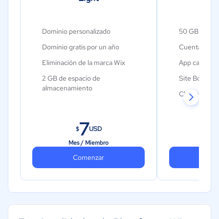
Dominio personalizado
50 GB de al
Dominio gratis por un año
Cuentas de c
Eliminación de la marca Wix
App calendar
2 GB de espacio de
Site Booster
almacenamiento
Chat en el si
Herramientas de marketing
Herramienta
automatizadas
7
Catalogos d
10 campos por formulario
USD
$
$
Mes / Miembro
Mes 
Comenzar
Co