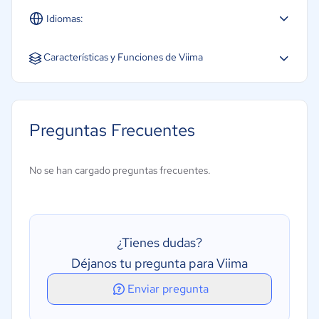
Idiomas:
Características y Funciones de Viima
Clasificación de ideas
Colaboración
Preguntas Frecuentes
Gestión de comentarios
Gestión de flujos de trabajo
No se han cargado preguntas frecuentes.
Hilos de debate
Ideación
Ideación y producción participativa
¿Tienes dudas?
Mapa mental
Déjanos tu pregunta para Viima
Seguimiento de estado
Enviar pregunta