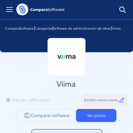
ComparaSoftware
Categorías
Software de administración de ideas
Viima
Viima
Aún sin calificación
Escribir nueva reseña
Comparar software
Ver precio