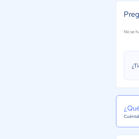
Preg
No se h
¿T
¿Qué
Cuéntal