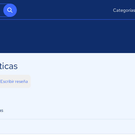
Categoría
ticas
Escribir reseña
as