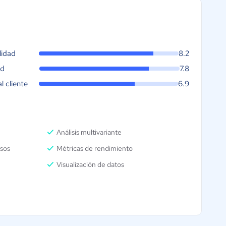
lidad
8.2
ad
7.8
al cliente
6.9
Análisis multivariante
esos
Métricas de rendimiento
Visualización de datos