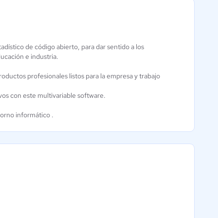
dístico de código abierto, para dar sentido a los
ucación e industria.
Software
hefziba
productos profesionales listos para la empresa y trabajo
Aún sin
calificación
ivos con este multivariable software.
orno informático .