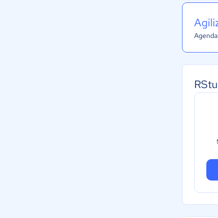
Agil
Agenda 
RStu