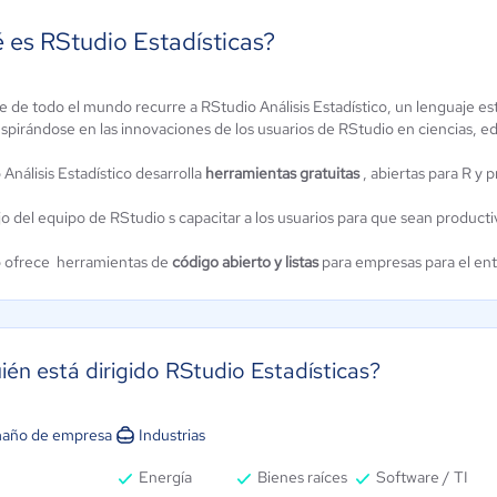
 es RStudio Estadísticas?
 de todo el mundo recurre a RStudio Análisis Estadístico, un lenguaje esta
spirándose en las innovaciones de los usuarios de RStudio en ciencias, ed
TLAB
Action Sales
Análisis Estadístico desarrolla
tware
herramientas gratuitas
, abiertas para R y 
5 / 5
.8 / 5
jo del equipo de RStudio s capacitar a los usuarios para que sean product
 ofrece herramientas de
código abierto y listas
para empresas para el ent
ién está dirigido RStudio Estadísticas?
año de empresa
Industrias
Energía
Bienes raíces
Software / TI