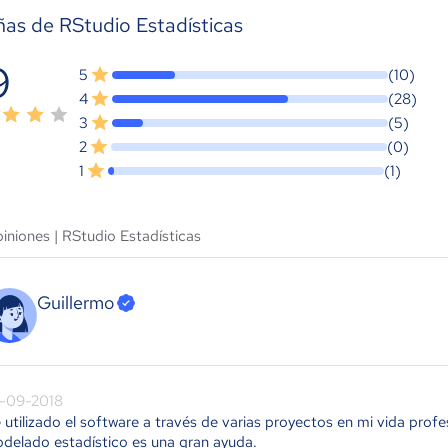
as de RStudio Estadísticas
9
5
(10)
4
(28)
3
(5)
2
(0)
1
(1)
iniones |
RStudio Estadísticas
Guillermo
-09-2018
 utilizado el software a través de varias proyectos en mi vida profe
delado estadístico es una gran ayuda.