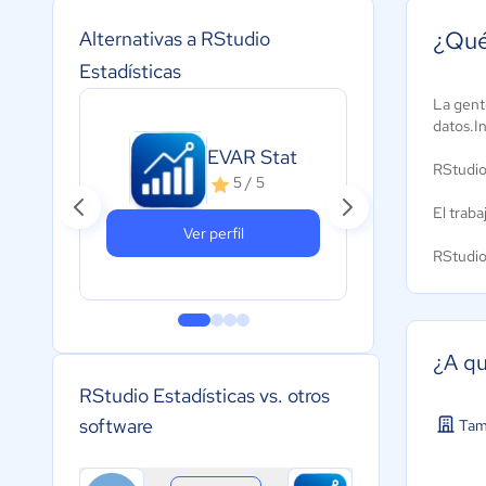
¿Qué
Alternativas a RStudio
Estadísticas
La gente
datos.In
MA
EVAR Stat
RStudio 
Sof
5 / 5
3
El traba
Ver perfil
RStudio
¿A qu
RStudio Estadísticas vs. otros
software
Tam