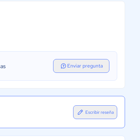
cas
Enviar pregunta
Escribir reseña