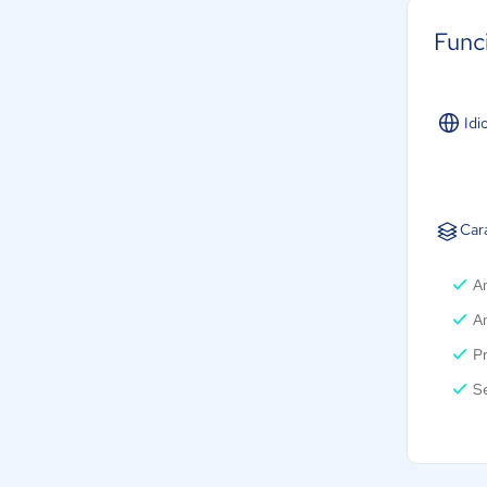
Func
Idi
Cara
An
An
Pr
S