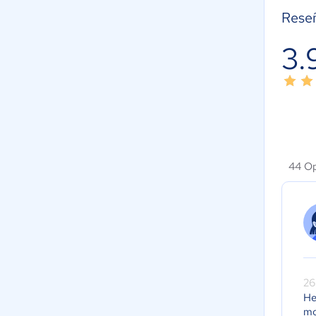
Reseñ
3.
44 Op
26
He
mo