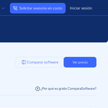
Iniciar sesión
s
Solicitar asesoría sin costo
Ver mi perfil
Cerrar sesión
Comparar software
Ver precio
¿Por qué es gratis ComparaSoftware?
facilitar la conexión