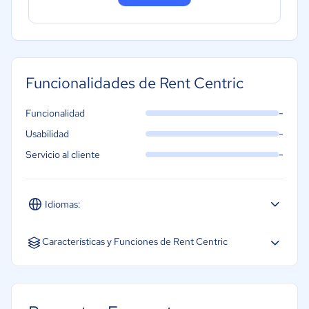
Funcionalidades de Rent Centric
-
Funcionalidad
-
Usabilidad
-
Servicio al cliente
Idiomas:
Español
Inglés
Características y Funciones de Rent Centric
Facturación
Seguimiento de vehículos