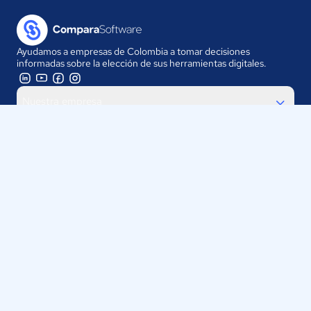
Ayudamos a empresas de Colombia a tomar decisiones
informadas sobre la elección de sus herramientas digitales.
Nuestra empresa
Proveedores
Contáctanos
Selecciona tu país:
Colombia
ComparaSoftware LLC 2025
Políticas de Privacidad
·
Políticas de Cookies
·
Términos y