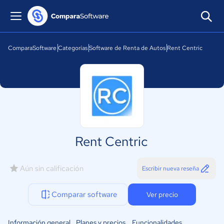
ComparaSoftware
Categorías
Software de Renta de Autos
Rent Centric
Rent Centric
Aún sin calificación
Escribir nueva reseña
Comparar software
Ver precio
Información general
Planes y precios
Funcionalidades