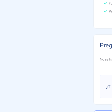
Fu
P
Preg
No se h
¿T