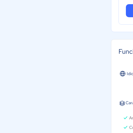
Func
Idi
Car
A
Co