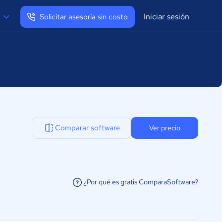
Iniciar sesión
s
Solicitar asesoría sin costo
Ver mi perfil
Cerrar sesión
Comparar software
Ver precio
¿Por qué es gratis ComparaSoftware?
facilitar la conexión