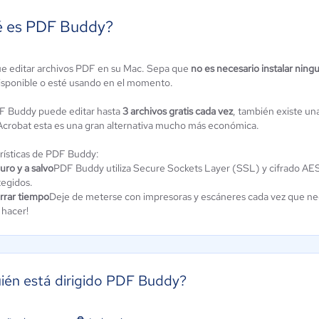
 es PDF Buddy?
e editar archivos PDF en su Mac. Sepa que
no es necesario instalar ning
Liner
PDF EDITOR
isponible o esté usando en el momento.
ún sin
Aún sin
alificación
calificación
 Buddy puede editar hasta
3 archivos gratis cada vez
, también existe un
crobat esta es una gran alternativa mucho más económica.
rísticas de PDF Buddy:
ro y a salvo
PDF Buddy utiliza Secure Sockets Layer (SSL) y cifrado AES-
tegidos.
rrar tiempo
Deje de meterse con impresoras y escáneres cada vez que nec
 hacer!
ién está dirigido PDF Buddy?