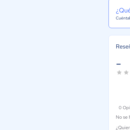
¿Qué
Cuéntal
Rese
-
0 Opi
No se 
¿Quier