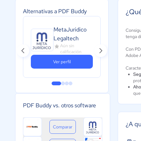
¿Qué
Alternativas a PDF Buddy
MetaJuridico
Consigu
PDF
tenga d
Legaltech
A
Aún sin
c
Con PDF
calificación
Adobe A
Ver perfil
Caracte
Segu
pro
Aho
que
PDF Buddy vs. otros software
¿A qu
Comparar