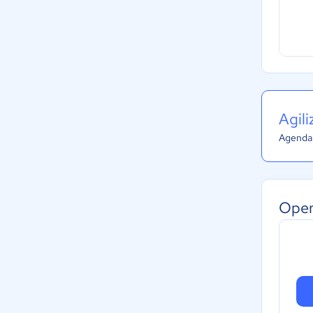
Agil
Agenda 
Oper