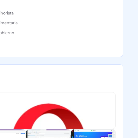
norista
imentaria
obierno