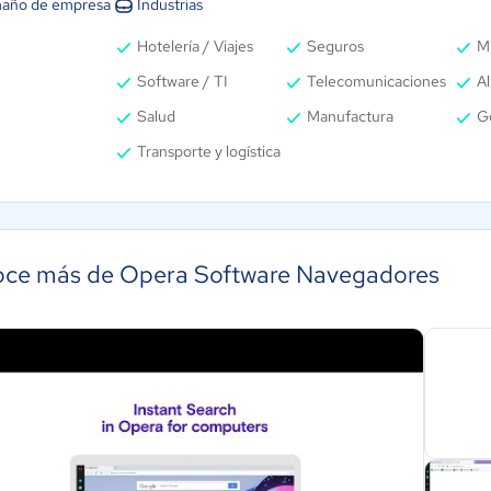
año de empresa
Industrias
Hotelería / Viajes
Seguros
Mi
Software / TI
Telecomunicaciones
Al
Salud
Manufactura
G
Transporte y logística
ce más de Opera Software Navegadores