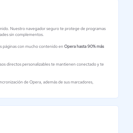
enido. Nuestro navegador seguro te protege de programas
Chrome
idades sin complementos.
Software
las páginas con mucho contenido en
Opera hasta 90% más
Navegadores
0 / 5
esos directos personalizables te mantienen conectado y te
incronización de Opera, además de sus marcadores,