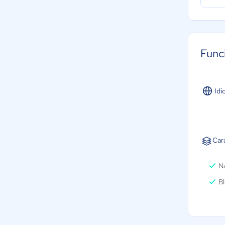
Func
Idi
Car
N
B