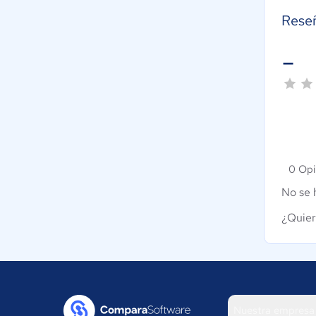
Rese
-
0 Opi
No se 
¿Quier
Nuestra empresa