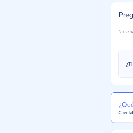
Preg
No se h
¿T
¿Qué
Cuéntal