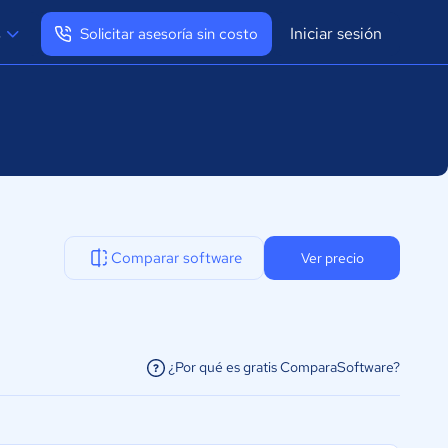
Iniciar sesión
s
Solicitar asesoría sin costo
Ver mi perfil
Cerrar sesión
Comparar software
Ver precio
¿Por qué es gratis ComparaSoftware?
facilitar la conexión