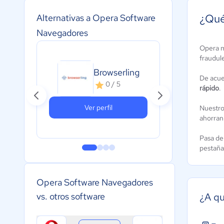
¿Qué
Alternativas a Opera Software
Navegadores
Opera 
fraudul
Browserling
Ap
De acue
0 / 5
rápido
.
Ver perfil
Nuestro
ahorran
Pasa de 
pestaña
Opera Software Navegadores
vs. otros software
¿A qu