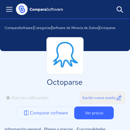
ComparaSoftware
Categorías
Software de Minería de Datos
Octoparse
Octoparse
Aún sin calificación
Escribir nueva reseña
Comparar software
Ver precio
Información general
Planes y precios
Funcionalidades