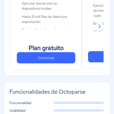
Ejecutar tareas solo en
Ejecutar tare
dispositivos locales
servidores co
nube
Hasta 10 mil filas de datos por
exportación
Rotación de 
Páginas ilimitadas cada ejecución
Modo acelerac
Soporte limitado
1
Más de 100 pl
$
prediseñadas
Plan gratuito
Resolución 
Co
Comenzar
Descarga de 
Exportación 
Programación
Acceso a la A
Funcionalidades de Octoparse
Soporte está
-
Funcionalidad
-
Usabilidad