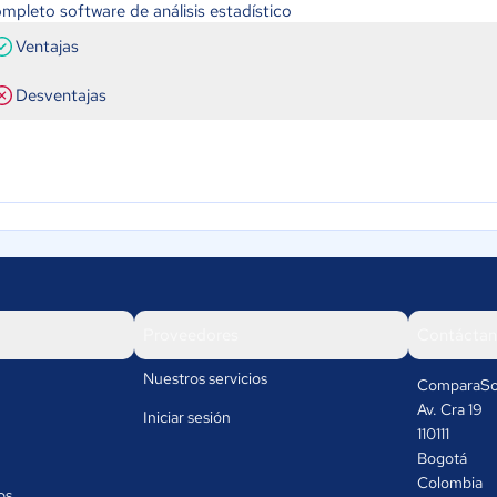
mpleto software de análisis estadístico
Ventajas
Desventajas
Proveedores
Contáctan
Nuestros servicios
ComparaSo
Av. Cra 19
Iniciar sesión
110111
Bogotá
Colombia
os