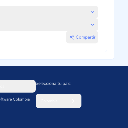
Compartir
Selecciona tu país:
os
ftware Colombia
Colombia