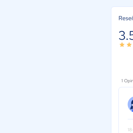
Rese
3.
1 Opi
18