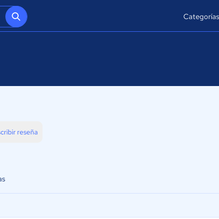
Categoría
cribir reseña
as