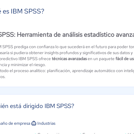
 es IBM SPSS?
udio
MATLAB
PSS: Herramienta de análisis estadístico avanz
adísticas
Software
.9 / 5
3.8 / 5
 SPSS prediga con confianza lo que sucederá en el futuro para poder tom
aría si pudiera obtener insights profundos y significativos de sus datos y
s predictivo IBM SPSS ofrece
técnicas avanzadas
en un paquete
fácil de us
encia y minimizar el riesgo.
odo el proceso analítico: planificación, aprendizaje automático con inteli
dos.
ién está dirigido IBM SPSS?
año de empresa
Industrias