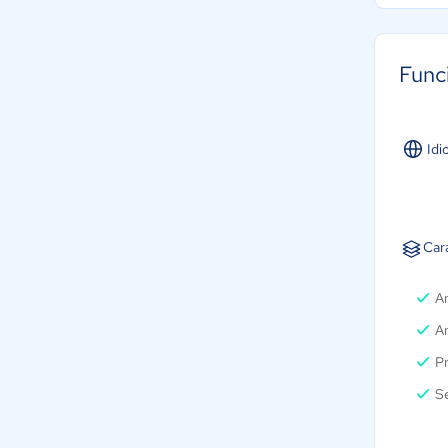
Func
Idi
Car
An
An
Pr
S