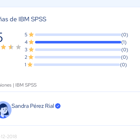
ñas de IBM SPSS
5
5
(0)
4
(1)
3
(0)
2
(0)
1
(0)
niones |
IBM SPSS
Sandra Pérez Rial
-12-2018