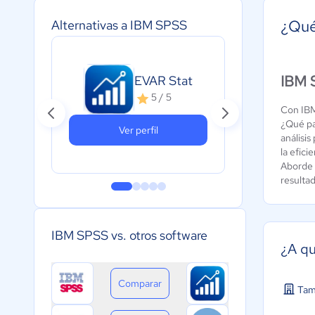
¿Qué
Alternativas a IBM SPSS
RSt
IBM S
EVAR Stat
Est
5 / 5
3
Con IBM
¿Qué pas
Ver perfil
análisi
la efici
Aborde t
resulta
IBM SPSS vs. otros software
¿A qu
Comparar
Tam