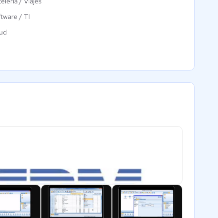
elería / Viajes
tware / TI
ud