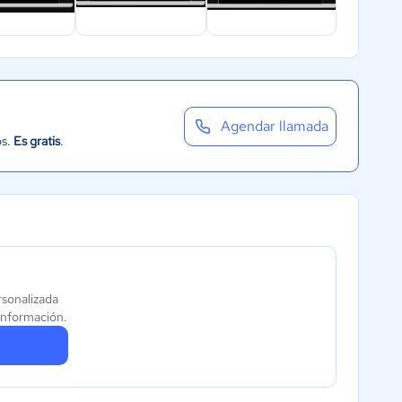
Agendar llamada
os.
Es gratis
.
rsonalizada
información.