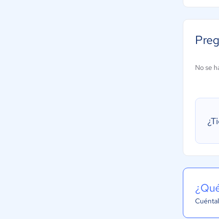
Preg
No se h
¿T
¿Qué
Cuéntal