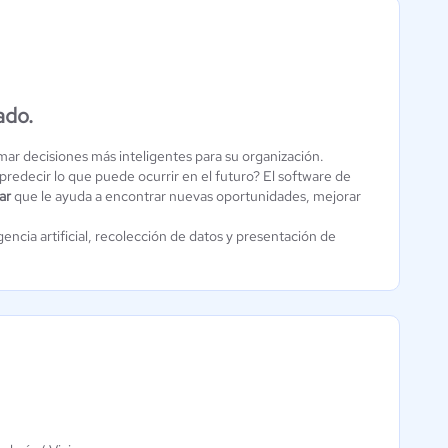
ado.
Action Sales
X-tract.io
5 / 5
0 / 5
ar decisiones más inteligentes para su organización.
 predecir lo que puede ocurrir en el futuro? El software de
ar
que le ayuda a encontrar nuevas oportunidades, mejorar
gencia artificial, recolección de datos y presentación de