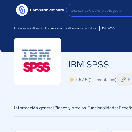
ComparaSoftware
Categorías
Software Estadístico
IBM SPSS
IBM SPSS
Es
3.5 / 5
(1 comentarios)
Información general
Planes y precios
Funcionalidades
Reseñ