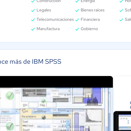
Construcción
Energía
Hot
Legales
Bienes raíces
Sof
Telecomunicaciones
Financiera
Sal
Manufactura
Gobierno
ce más de IBM SPSS