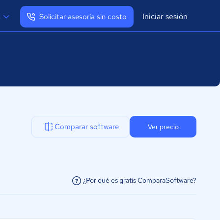
Iniciar sesión
s
Solicitar asesoría sin costo
Ver mi perfil
Cerrar sesión
Comparar software
Ver precio
¿Por qué es gratis ComparaSoftware?
facilitar la conexión