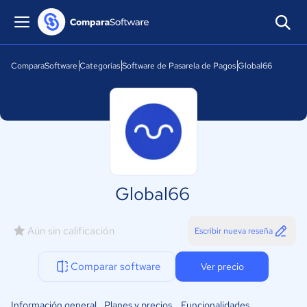
ComparaSoftware
Categorías
Software de Pasarela de Pagos
Global66
Global66
Aún sin calificación
Escribir nueva reseña
Comparar software
Ver precio
Información general
Planes y precios
Funcionalidades