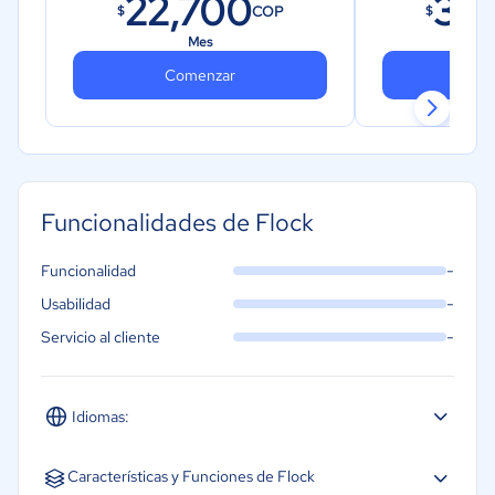
22,700
36
COP
$
$
Mes
Comenzar
Co
Funcionalidades de Flock
-
Funcionalidad
-
Usabilidad
-
Servicio al cliente
Idiomas:
Español
Inglés
Características y Funciones de Flock