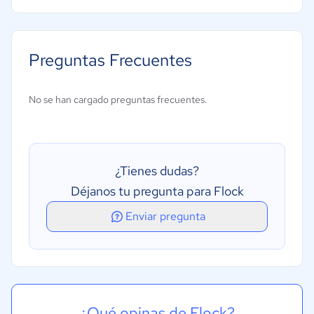
Acceso móvil
Debates y foros
Preguntas Frecuentes
Gestión de contenidos
Gestión de la comunicación
No se han cargado preguntas frecuentes.
Uso compartido de archivos
¿Tienes dudas?
Déjanos tu pregunta para Flock
Enviar pregunta
¿Qué opinas de Flock?