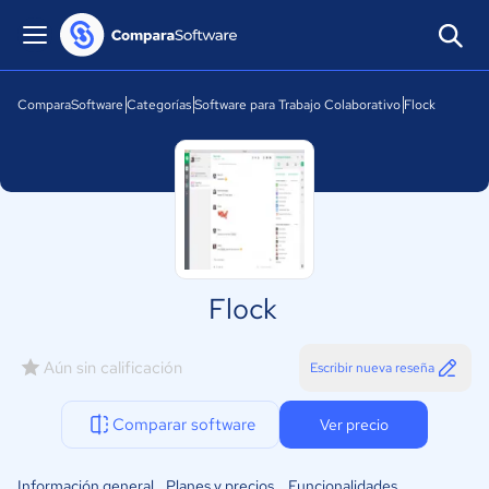
ComparaSoftware
Categorías
Software para Trabajo Colaborativo
Flock
Flock
Aún sin calificación
Escribir nueva reseña
Comparar software
Ver precio
Información general
Planes y precios
Funcionalidades