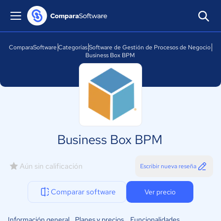
ComparaSoftware
Categorías
Software de Gestión de Procesos de Negocio
Business Box BPM
Business Box BPM
Aún sin calificación
Escribir nueva reseña
Comparar software
Ver precio
Información general
Planes y precios
Funcionalidades