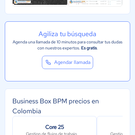
Comercio Electrónico
Ventas y servicios
Tecnología
Agiliza tu búsqueda
Metales y Minería
Agenda una llamada de 10 minutos para consultar tus dudas
Recursos Humanos
con nuestros expertos.
Es gratis
.
Gastronomía
Agendar llamada
Aeroespacial y defensa
Turismo
Contabilidad
Moda y textiles
Business Box BPM precios en
Colombia
Core 25
Co
Gestion de flujos de trabajo.
Gestion de fl