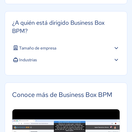
¿A quién está dirigido Business Box
BPM?
Tamaño de empresa
Micro: 1 a 9 trabajadores
Industrias
Pequeña: 10 a 49 trabajadores
Agricultura
Mediana: 50 a 249 trabajadores
Construcción
Grande: Más de 250 trabajadores
Educación
Conoce más de Business Box BPM
Energía
Hotelería / Viajes
Seguros
Legales