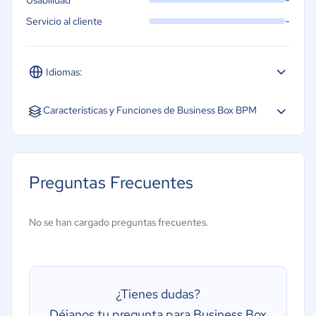
-
Usabilidad
-
Servicio al cliente
Idiomas:
Español
Características y Funciones de Business Box BPM
Alertas y notificaciones
Automatización de procesos empresariales
Preguntas Frecuentes
Colaboración
Controles o permisos de acceso
No se han cargado preguntas frecuentes.
Gestión de documentos
Gestión de flujo de trabajo visual
Gestión de reglas de negocio
¿Tienes dudas?
Déjanos tu pregunta para Business Box