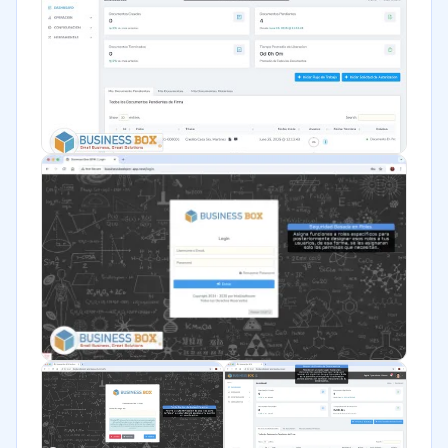
Farmacéutica
Bienes raíces
Minorista
Software / TI
Telecomunicaciones
Financiera
Alimentaria
Salud
Manufactura
ONG
Gobierno
Transporte y logística
Marketing y Comunicación
Automotriz