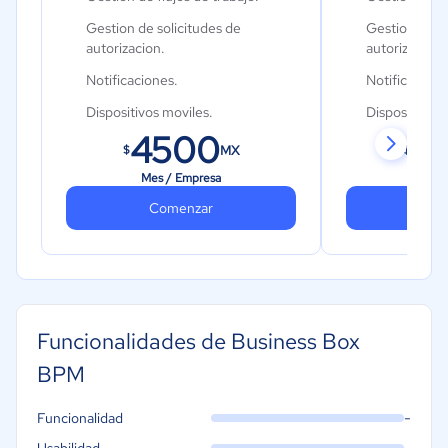
Gestion de solicitudes de
Gestion de so
autorizacion.
autorizacion.
Notificaciones.
Notificacione
Dispositivos moviles.
Dispositivos 
4500
7
Hasta 25 usuarios.
Hasta 100 usu
MX
$
$
Mes / Empresa
Mes 
Comenzar
Co
Funcionalidades de Business Box
BPM
-
Funcionalidad