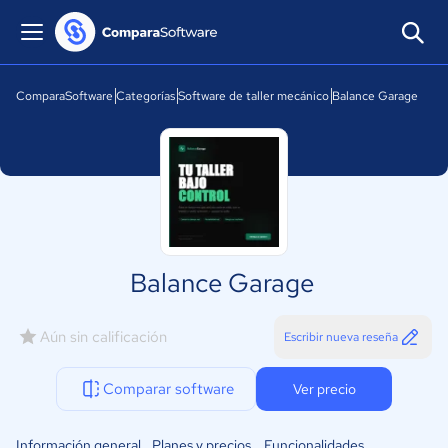
ComparaSoftware
Categorías
Software de taller mecánico
Balance Garage
Balance Garage
Aún sin calificación
Escribir nueva reseña
Comparar software
Ver precio
Información general
Planes y precios
Funcionalidades