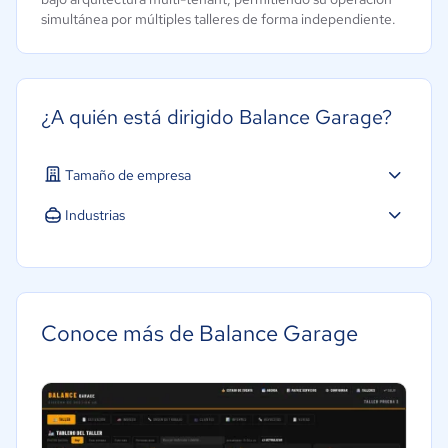
simultánea por múltiples talleres de forma independiente.
¿A quién está dirigido Balance Garage?
Tamaño de empresa
Micro: 1 a 9 trabajadores
Industrias
Pequeña: 10 a 49 trabajadores
Automotriz
Conoce más de Balance Garage