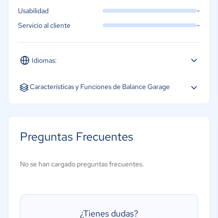
-
Usabilidad
-
Servicio al cliente
Idiomas:
Español
Características y Funciones de Balance Garage
Contabilidad
Base de datos de clientes
Preguntas Frecuentes
Facturación
Gestión de inventarios
No se han cargado preguntas frecuentes.
Gestión de pedidos de trabajo
Gestión de piezas
Historial de servicios
¿Tienes dudas?